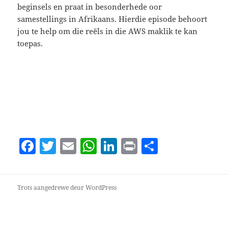
beginsels en praat in besonderhede oor
samestellings in Afrikaans. Hierdie episode behoort
jou te help om die reëls in die AWS maklik te kan
toepas.
F
T
E
W
Li
P
S
a
w
m
h
n
ri
h
c
itt
ai
at
k
nt
a
Trots aangedrewe deur WordPress
e
er
l
s
e
re
b
A
dI
o
p
n